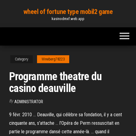
Skip
wheel of fortune type mobil2 game
to
kasinodmxf.web.app
the
content
Category
Wineberg78223
Programme theatre du
casino deauville
By
ADMINISTRATOR
9 févr. 2010 ... Deauville, qui célèbre sa fondation, il y a cent
cinquante ans, s'attache ... l'Opéra de Perm ressuscitait en
partie le programme dansé cette année-là. ... quand il