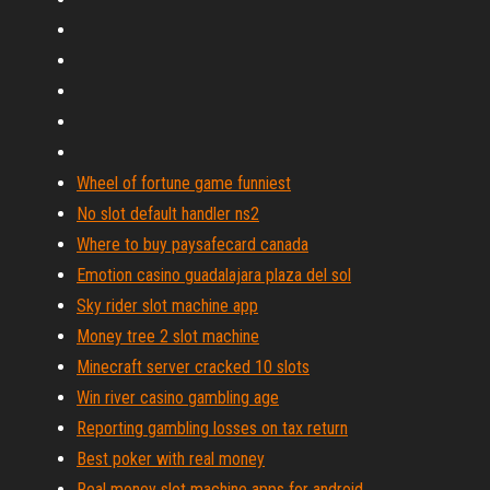
Wheel of fortune game funniest
No slot default handler ns2
Where to buy paysafecard canada
Emotion casino guadalajara plaza del sol
Sky rider slot machine app
Money tree 2 slot machine
Minecraft server cracked 10 slots
Win river casino gambling age
Reporting gambling losses on tax return
Best poker with real money
Real money slot machine apps for android