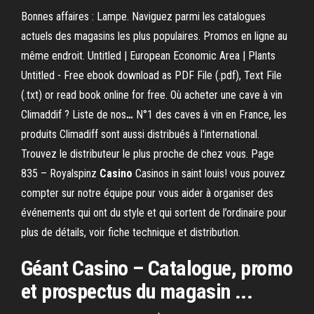
Bonnes affaires : Lampe. Naviguez parmi les catalogues
actuels des magasins les plus populaires. Promos en ligne au
même endroit.
Untitled | European Economic Area | Plants
Untitled - Free ebook download as PDF File (.pdf), Text File
(.txt) or read book online for free.
Où acheter une cave à vin
Climaddif ? Liste de nos
…
N°1 des caves à vin en France, les
produits Climadiff sont aussi distribués à l'international.
Trouvez le distributeur le plus proche de chez vous.
Page
835 – Royalspinz
Casino
Casinos in saint louis! vous pouvez
compter sur notre équipe pour vous aider à organiser des
événements qui ont du style et qui sortent de l’ordinaire pour
plus de détails, voir fiche technique et distribution.
Géant
Casino
–
Catalogue
, promo
et prospectus du magasin ...