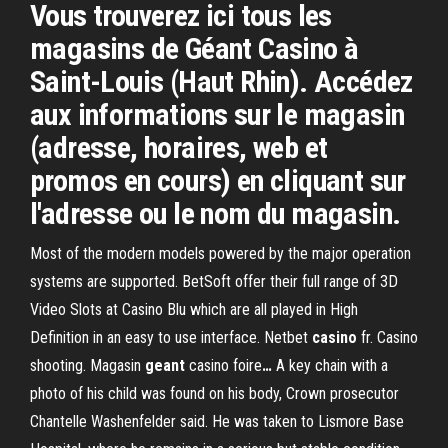
Vous trouverez ici tous les
magasins de Géant Casino à
Saint-Louis (Haut Rhin). Accédez
aux informations sur le magasin
(adresse, horaires, web et
promos en cours) en cliquant sur
l'adresse ou le nom du magasin.
Most of the modern models powered by the major operation
systems are supported. BetSoft offer their full range of 3D
Video Slots at Casino Blu which are all played in High
Definition in an easy to use interface.
Netbet
casino
fr. Casino
shooting. Magasin
geant
casino foire
…
A key chain with a
photo of his child was found on his body, Crown prosecutor
Chantelle Washenfelder said. He was taken to Lismore Base